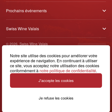
À propos
Prochains événements
Partenaires
Tavolata des Vins du Valais
Médias
Swiss Wine Valais
Sélection des Vins du Valais
Contact
Avenue de la Gare 2 - CP 144 - 1964 Conthey
Etoiles des Vins du Valais
© 2026, Swiss Wine Valais
français
+41 27 345 40 80
Impressum
Notre site utilise des cookies pour améliorer votre
info@swisswinevalais.ch
expérience de navigation. En continuant à utiliser
ce site, vous acceptez notre utilisation des cookies
conformément à
notre politique de confidentialité
.
J'accepte les cookies
Suisse. Naturellement.
Je refuse les cookies