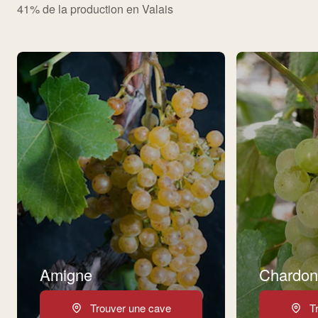
41% de la production en Valais
Amigne
Chardon
Trouver une cave
T