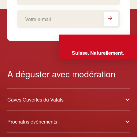
Suisse. Naturellement.
A déguster avec modération
Caves Ouvertes du Valais
À propos
Prochains événements
Partenaires
Tavolata des Vins du Valais
Médias