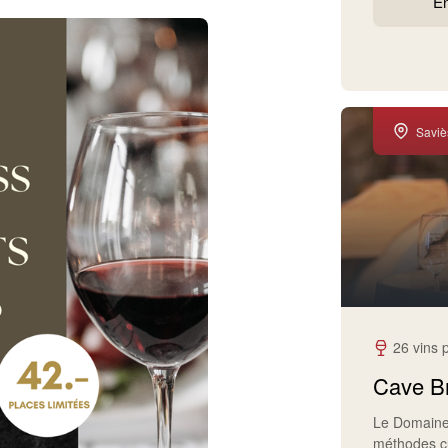
En
Saviè
26 vins 
Cave B
Le Domaine 
méthodes cul