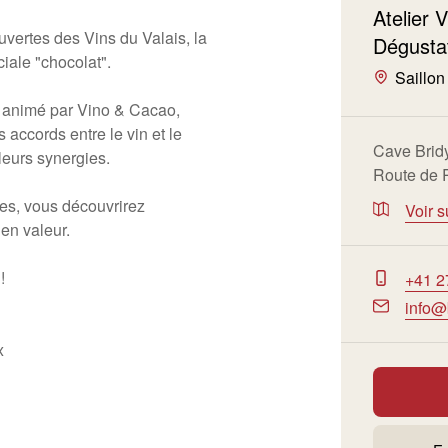
Atelier 
vertes des Vins du Valais, la
Dégustat
iale "chocolat".
Saillon
, animé par Vino & Cacao,
s accords entre le vin et le
Cave Brid
 leurs synergies.
Route de
es, vous découvrirez
Voir s
en valeur.
!
+41 2
info@
x