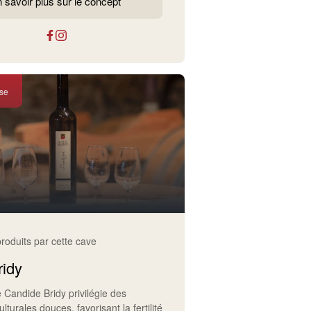
 savoir plus sur le concept
se
produits par cette cave
ridy
Candide Bridy privilégie des
turales douces, favorisant la fertilité