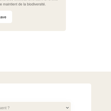
le maintient de la biodiversité.​
cave
sent ?