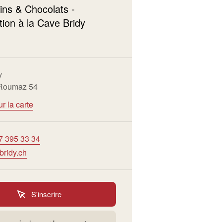
Vins & Chocolats -
ion à la Cave Bridy
y
 Roumaz 54
ur la carte
7 395 33 34
bridy.ch
S'inscrire