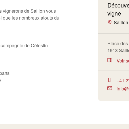
Découve
s vignerons de Saillon vous
vigne
si que les nombreux atouts du
Saillon
Place des
 compagnie de Célestin
1913 Sail
Voir s
parts
me
+41 2
info@