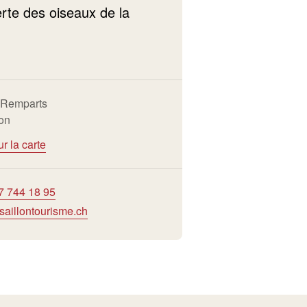
rte des oiseaux de la
 Remparts
lon
ur la carte
7 744 18 95
saillontourisme.ch