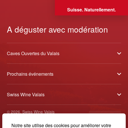
Suisse. Naturellement.
A déguster avec modération
Caves Ouvertes du Valais
À propos
Prochains événements
Partenaires
Tavolata des Vins du Valais
Médias
Swiss Wine Valais
Sélection des Vins du Valais
Contact
Avenue de la Gare 2 - CP 144 - 1964 Conthey
Etoiles des Vins du Valais
© 2026, Swiss Wine Valais
français
+41 27 345 40 80
Impressum
Notre site utilise des cookies pour améliorer votre