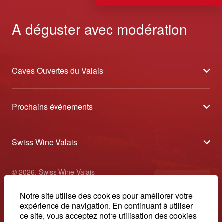
A déguster avec modération
Caves Ouvertes du Valais
À propos
Prochains événements
Partenaires
Tavolata des Vins du Valais
Médias
Swiss Wine Valais
Sélection des Vins du Valais
Contact
Avenue de la Gare 2 - CP 144 - 1964 Conthey
Etoiles des Vins du Valais
© 2026, Swiss Wine Valais
français
+41 27 345 40 80
Impressum
Notre site utilise des cookies pour améliorer votre
info@swisswinevalais.ch
expérience de navigation. En continuant à utiliser
ce site, vous acceptez notre utilisation des cookies