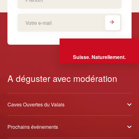
Suisse. Naturellement.
A déguster avec modération
Caves Ouvertes du Valais
À propos
Prochains événements
Partenaires
Tavolata des Vins du Valais