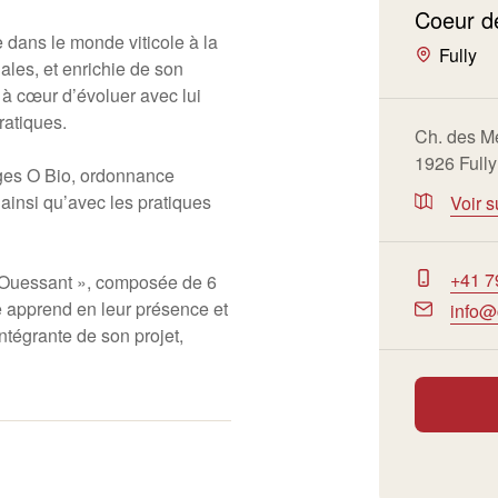
Coeur d
dans le monde viticole à la
Fully
iales, et enrichie de son
 à cœur d’évoluer avec lui
ratiques.
Ch. des M
1926 Fully
arges O Bio, ordonnance
 ainsi qu’avec les pratiques
Voir s
+41 7
am Ouessant », composée de 6
 apprend en leur présence et
info@
 intégrante de son projet,