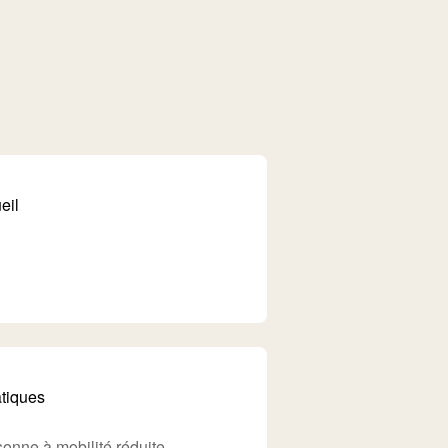
eil
atiques
onne à mobilité réduite