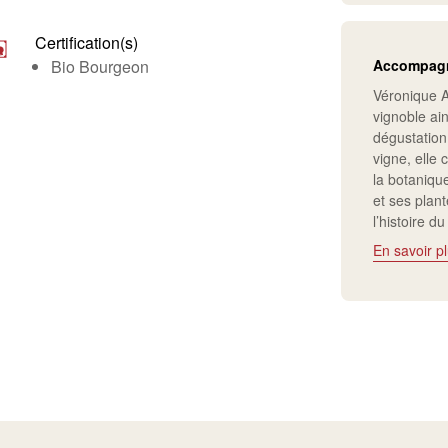
Certification(s)
Bio Bourgeon
Accompagn
Véronique A
vignoble ain
dégustation 
vigne, elle 
la botanique
et ses plan
l’histoire d
En savoir p