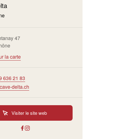
lta
ne
ntanay 47
hône
ur la carte
9 636 21 83
cave-delta.ch
Visiter le site web