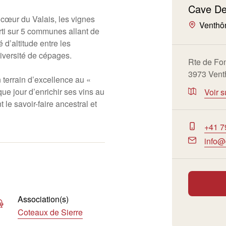
Cave De
 cœur du Valais, les vignes
Venthô
ti sur 5 communes allant de
 d’altitude entre les
iversité de cépages.
Rte de Fo
3973 Vent
 terrain d’excellence au «
que jour d’enrichir ses vins au
Voir s
 le savoir-faire ancestral et
+41 7
info@
Association(s)
Coteaux de Sierre