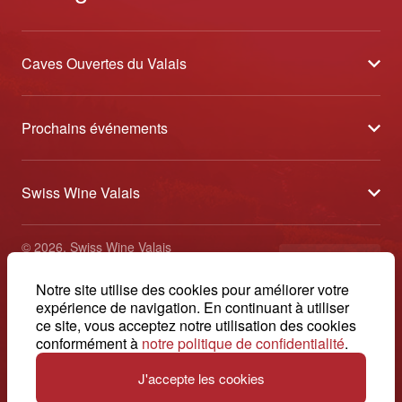
Caves Ouvertes du Valais
À propos
Prochains événements
Partenaires
Tavolata des Vins du Valais
Médias
Swiss Wine Valais
Sélection des Vins du Valais
Contact
Avenue de la Gare 2 - CP 144 - 1964 Conthey
Etoiles des Vins du Valais
© 2026, Swiss Wine Valais
français
+41 27 345 40 80
Impressum
Notre site utilise des cookies pour améliorer votre
info@swisswinevalais.ch
expérience de navigation. En continuant à utiliser
ce site, vous acceptez notre utilisation des cookies
conformément à
notre politique de confidentialité
.
J'accepte les cookies
Suisse. Naturellement.