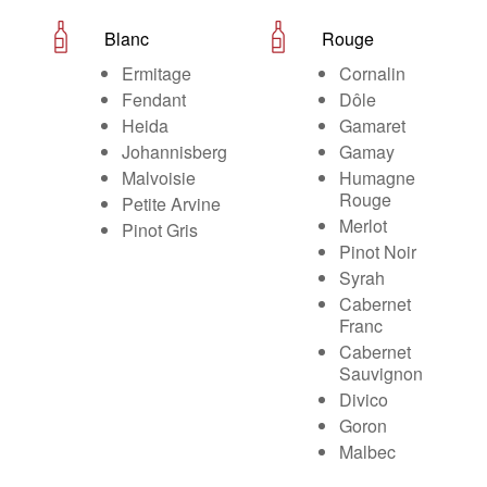
Blanc
Rouge
Ermitage
Cornalin
Fendant
Dôle
Heida
Gamaret
Johannisberg
Gamay
Malvoisie
Humagne
Rouge
Petite Arvine
Merlot
Pinot Gris
Pinot Noir
Syrah
Cabernet
Franc
Cabernet
Sauvignon
Divico
Goron
Malbec