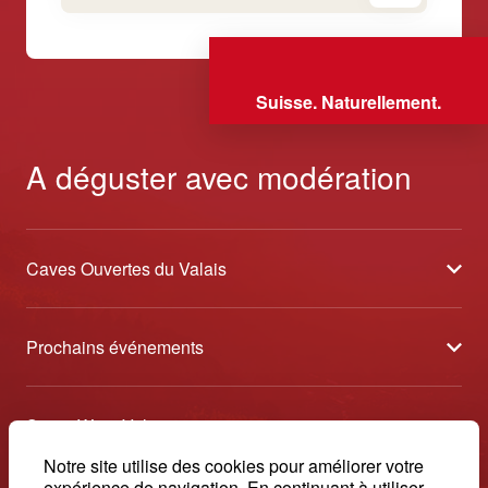
Suisse. Naturellement.
A déguster avec modération
Caves Ouvertes du Valais
À propos
Prochains événements
Partenaires
Tavolata des Vins du Valais
Médias
Swiss Wine Valais
Sélection des Vins du Valais
Contact
Avenue de la Gare 2 - CP 144 - 1964 Conthey
Notre site utilise des cookies pour améliorer votre
Etoiles des Vins du Valais
expérience de navigation. En continuant à utiliser