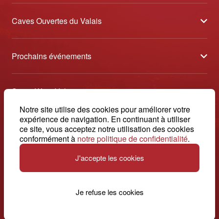
Caves Ouvertes du Valais
À propos
Prochains événements
Partenaires
Tavolata des Vins du Valais
Médias
Swiss Wine Valais
Sélection des Vins du Valais
Contact
Avenue de la Gare 2 - CP 144 - 1964 Conthey
Notre site utilise des cookies pour améliorer votre
Etoiles des Vins du Valais
expérience de navigation. En continuant à utiliser
© 2026, Swiss Wine Valais
ce site, vous acceptez notre utilisation des cookies
français
+41 27 345 40 80
Impressum
conformément à
notre politique de confidentialité
.
info@swisswinevalais.ch
J'accepte les cookies
Je refuse les cookies
Suisse. Naturellement.