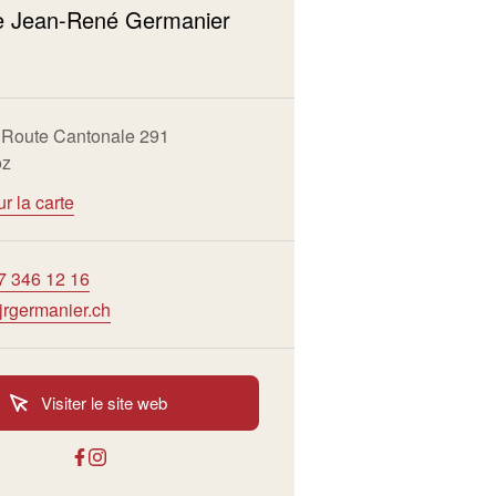
 Jean-René Germanier
 Route Cantonale 291
oz
ur la carte
7 346 12 16
jrgermanier.ch
Visiter le site web