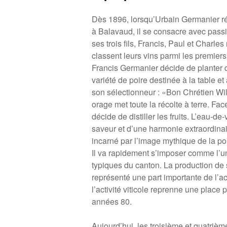
Dès 1896, lorsqu’Urbain Germanier r
à Balavaud, il se consacre avec passi
ses trois fils, Francis, Paul et Charle
classent leurs vins parmi les premiers
Francis Germanier décide de planter
variété de poire destinée à la table e
son sélectionneur : «Bon Chrétien Wil
orage met toute la récolte à terre. Fac
décide de distiller les fruits. L’eau-de
saveur et d’une harmonie extraordina
incarné par l’image mythique de la poir
Il va rapidement s’imposer comme l’un
typiques du canton. La production de 
représenté une part importante de l’ac
l’activité viticole reprenne une plac
années 80.
Aujourd’hui, les troisième et quatri