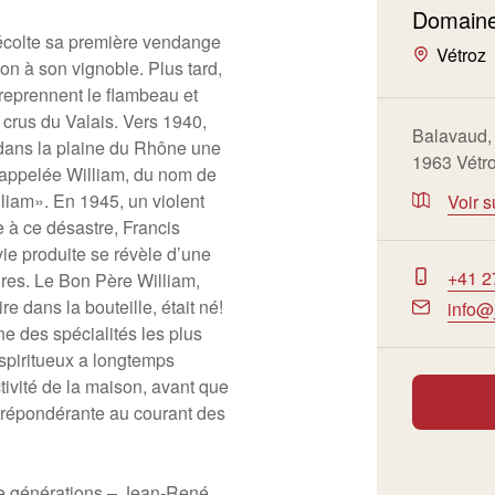
Domaine
écolte sa première vendange
Vétroz
on à son vignoble. Plus tard,
s reprennent le flambeau et
 crus du Valais. Vers 1940,
Balavaud,
 dans la plaine du Rhône une
1963 Vétr
t appelée William, du nom de
liam». En 1945, un violent
Voir s
e à ce désastre, Francis
-vie produite se révèle d’une
+41 2
ires. Le Bon Père William,
e dans la bouteille, était né!
info@
e des spécialités les plus
spiritueux a longtemps
tivité de la maison, avant que
e prépondérante au courant des
ème générations – Jean-René