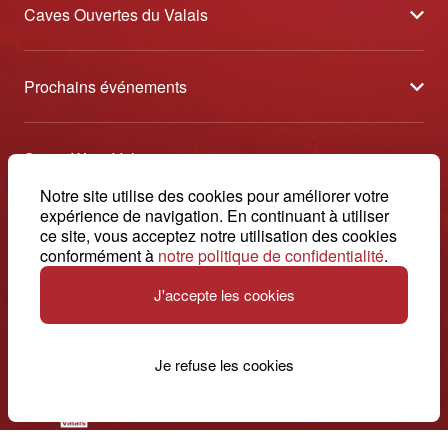
Caves Ouvertes du Valais
À propos
Prochains événements
Partenaires
Tavolata des Vins du Valais
Médias
Swiss Wine Valais
Sélection des Vins du Valais
Contact
Avenue de la Gare 2 - CP 144 - 1964 Conthey
Notre site utilise des cookies pour améliorer votre
Etoiles des Vins du Valais
expérience de navigation. En continuant à utiliser
© 2026, Swiss Wine Valais
ce site, vous acceptez notre utilisation des cookies
français
+41 27 345 40 80
Impressum
conformément à
notre politique de confidentialité
.
info@swisswinevalais.ch
J'accepte les cookies
Je refuse les cookies
Suisse. Naturellement.