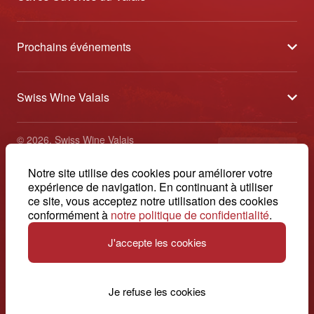
À propos
Prochains événements
Partenaires
Tavolata des Vins du Valais
Médias
Swiss Wine Valais
Sélection des Vins du Valais
Contact
Avenue de la Gare 2 - CP 144 - 1964 Conthey
Etoiles des Vins du Valais
© 2026, Swiss Wine Valais
français
+41 27 345 40 80
Impressum
Notre site utilise des cookies pour améliorer votre
info@swisswinevalais.ch
expérience de navigation. En continuant à utiliser
ce site, vous acceptez notre utilisation des cookies
conformément à
notre politique de confidentialité
.
J'accepte les cookies
Suisse. Naturellement.
Je refuse les cookies