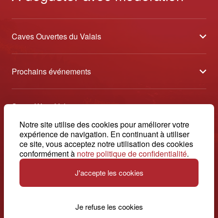
Caves Ouvertes du Valais
À propos
Prochains événements
Partenaires
Tavolata des Vins du Valais
Médias
Swiss Wine Valais
Sélection des Vins du Valais
Contact
Avenue de la Gare 2 - CP 144 - 1964 Conthey
Notre site utilise des cookies pour améliorer votre
Etoiles des Vins du Valais
expérience de navigation. En continuant à utiliser
© 2026, Swiss Wine Valais
ce site, vous acceptez notre utilisation des cookies
français
+41 27 345 40 80
Impressum
conformément à
notre politique de confidentialité
.
info@swisswinevalais.ch
J'accepte les cookies
Je refuse les cookies
Suisse. Naturellement.