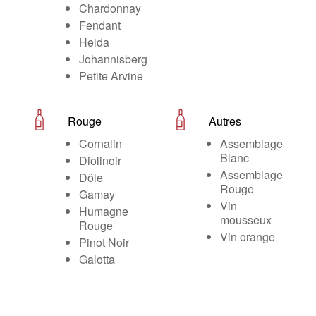
Chardonnay
Fendant
Heida
Johannisberg
Petite Arvine
Rouge
Autres
Cornalin
Assemblage
Blanc
Diolinoir
Assemblage
Dôle
Rouge
Gamay
Vin
Humagne
mousseux
Rouge
Vin orange
Pinot Noir
Galotta