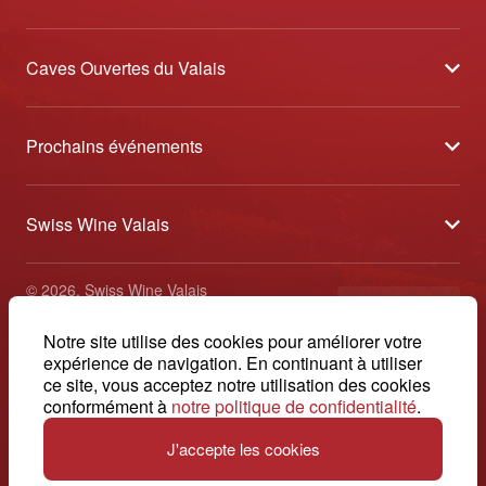
Caves Ouvertes du Valais
À propos
Prochains événements
Partenaires
Tavolata des Vins du Valais
Médias
Swiss Wine Valais
Sélection des Vins du Valais
Contact
Avenue de la Gare 2 - CP 144 - 1964 Conthey
Etoiles des Vins du Valais
© 2026, Swiss Wine Valais
français
+41 27 345 40 80
Impressum
Notre site utilise des cookies pour améliorer votre
info@swisswinevalais.ch
expérience de navigation. En continuant à utiliser
ce site, vous acceptez notre utilisation des cookies
conformément à
notre politique de confidentialité
.
J'accepte les cookies
Suisse. Naturellement.