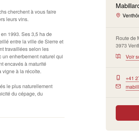
Mabillar
hs cherchent à vous faire
Venthô
rs leurs vins.
e en 1993. Ses 3,5 ha de
Route de 
llé entre la ville de Sierre et
3973 Vent
t travaillées selon les
c un enherbement naturel qui
Voir s
ont encavés à maturité
a vigne à la récolte.
+41 2
és le plus naturellement
mabil
picité du cépage, du