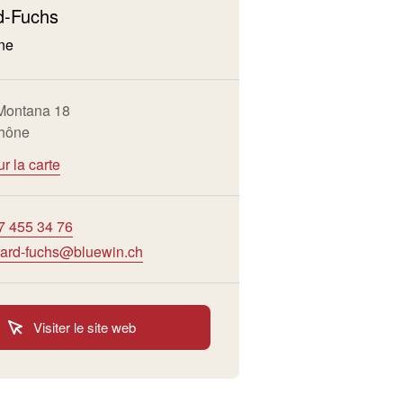
d-Fuchs
ne
Montana 18
hône
ur la carte
7 455 34 76
lard-fuchs@bluewin.ch
Visiter le site web