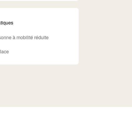
atiques
onne à mobilité réduite
Place