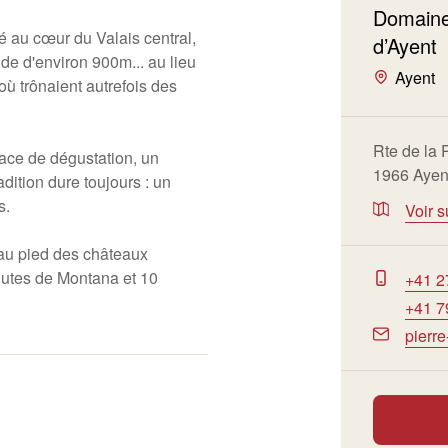
Domaine
é au cœur du Valais central,
d’Ayent
ude d'environ 900m... au lieu
Ayent
 où trônaient autrefois des
Rte de la 
pace de dégustation, un
1966 Ayen
radition dure toujours : un
s.
Voir s
 au pied des châteaux
nutes de Montana et 10
+41 2
+41 7
pierr