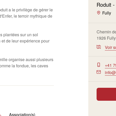
Roduit 
duit a le privilège de gérer le
Fully
nfer, le terroir mythique de
Chemin de
s plantées sur un sol
1926 Fully
on et de leur expérience pour
Voir s
amille organise aussi plusieurs
+41 7
comme la fondue, les caves
info@
Association(s)