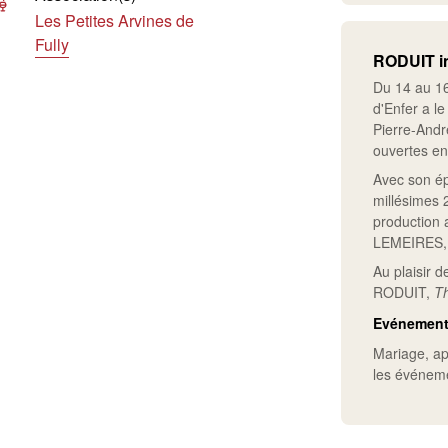
Les Petites Arvines de
Fully
RODUIT i
Du 14 au 1
d'Enfer a le
Pierre-And
ouvertes e
Avec son ép
millésimes 
production a
LEMEIRES, 
Au plaisir d
RODUIT,
Th
Evénemen
Mariage, apé
les événem