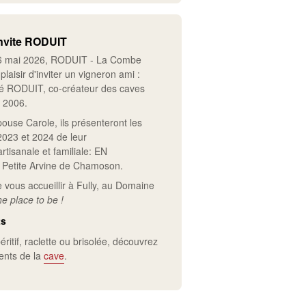
nvite RODUIT
6 mai 2026, RODUIT - La Combe
 plaisir d'inviter un vigneron ami :
ré RODUIT, co-créateur des caves
n 2006.
ouse Carole, ils présenteront les
2023 et 2024 de leur
rtisanale et familiale: EN
Petite Arvine de Chamoson.
e vous accueillir à Fully, au Domaine
e place to be !
ts
ritif, raclette ou brisolée, découvrez
ents de la
cave
.