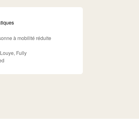
atiques
onne à mobilité réduite
 Louye, Fully
ed