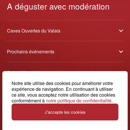
A déguster avec modération
Caves Ouvertes du Valais
À propos
Prochains événements
Partenaires
Tavolata des Vins du Valais
Médias
Swiss Wine Valais
Sélection des Vins du Valais
Contact
Avenue de la Gare 2 - CP 144 - 1964 Conthey
Notre site utilise des cookies pour améliorer votre
Etoiles des Vins du Valais
expérience de navigation. En continuant à utiliser
© 2026, Swiss Wine Valais
ce site, vous acceptez notre utilisation des cookies
français
+41 27 345 40 80
Impressum
conformément à
notre politique de confidentialité
.
info@swisswinevalais.ch
J'accepte les cookies