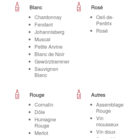
Blanc
Rosé
Chardonnay
Oeil-de-
Perdrix
Fendant
Rosé
Johannisberg
Muscat
Petite Arvine
Blanc de Noir
Gewürztraminer
Sauvignon
Blanc
Rouge
Autres
Cornalin
Assemblage
Rouge
Dôle
Vin
Humagne
mousseux
Rouge
Vin doux
Merlot