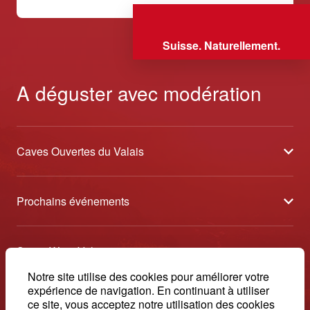
Suisse. Naturellement.
A déguster avec modération
Caves Ouvertes du Valais
À propos
Prochains événements
Partenaires
Tavolata des Vins du Valais
Médias
Swiss Wine Valais
Sélection des Vins du Valais
Contact
Avenue de la Gare 2 - CP 144 - 1964 Conthey
Notre site utilise des cookies pour améliorer votre
Etoiles des Vins du Valais
expérience de navigation. En continuant à utiliser
© 2026, Swiss Wine Valais
ce site, vous acceptez notre utilisation des cookies
français