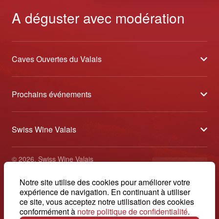
A déguster avec modération
Caves Ouvertes du Valais
À propos
Prochains événements
Partenaires
Tavolata des Vins du Valais
Médias
Swiss Wine Valais
Sélection des Vins du Valais
Contact
Avenue de la Gare 2 - CP 144 - 1964 Conthey
Etoiles des Vins du Valais
© 2026, Swiss Wine Valais
français
+41 27 345 40 80
Impressum
Notre site utilise des cookies pour améliorer votre
info@swisswinevalais.ch
expérience de navigation. En continuant à utiliser
ce site, vous acceptez notre utilisation des cookies
conformément à
notre politique de confidentialité
.