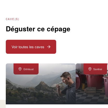
CAVE(S)
Déguster ce cépage
Voir toutes les caves
Grimisuat
Savièse