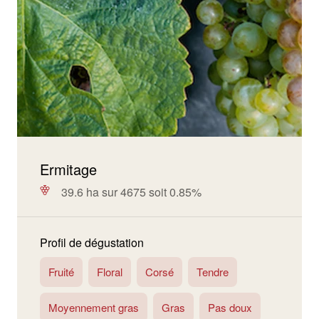
Ermitage
39.6 ha sur 4675 soit 0.85%
Profil de dégustation
Fruité
Floral
Corsé
Tendre
Moyennement gras
Gras
Pas doux