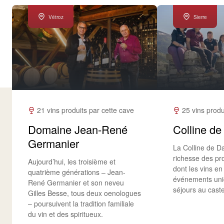
Vétroz
Sierre
21 vins produits par cette cave
25 vins produ
Domaine Jean-René
Colline de
Germanier
La Colline de Da
richesse des pro
Aujourd’hui, les troisième et
dont les vins e
quatrième générations – Jean-
événements uni
René Germanier et son neveu
séjours au caste
Gilles Besse, tous deux oenologues
– poursuivent la tradition familiale
du vin et des spiritueux.