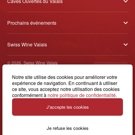
Caves Ouvertes du Valais
À propos
Prochains événements
Partenaires
Tavolata des Vins du Valais
Médias
Swiss Wine Valais
Sélection des Vins du Valais
Contact
Avenue de la Gare 2 - CP 144 - 1964 Conthey
Etoiles des Vins du Valais
© 2026, Swiss Wine Valais
français
+41 27 345 40 80
Impressum
Notre site utilise des cookies pour améliorer votre
info@swisswinevalais.ch
expérience de navigation. En continuant à utiliser
ce site, vous acceptez notre utilisation des cookies
conformément à
notre politique de confidentialité
.
J'accepte les cookies
Suisse. Naturellement.
Je refuse les cookies