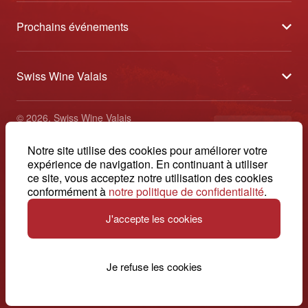
À propos
Prochains événements
Partenaires
Tavolata des Vins du Valais
Médias
Swiss Wine Valais
Sélection des Vins du Valais
Contact
Avenue de la Gare 2 - CP 144 - 1964 Conthey
Etoiles des Vins du Valais
© 2026, Swiss Wine Valais
français
+41 27 345 40 80
Impressum
Notre site utilise des cookies pour améliorer votre
info@swisswinevalais.ch
expérience de navigation. En continuant à utiliser
ce site, vous acceptez notre utilisation des cookies
conformément à
notre politique de confidentialité
.
J'accepte les cookies
Suisse. Naturellement.
Je refuse les cookies