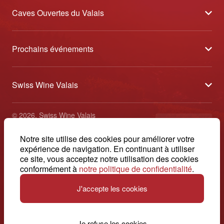
Caves Ouvertes du Valais
À propos
Prochains événements
Partenaires
Tavolata des Vins du Valais
Médias
Swiss Wine Valais
Sélection des Vins du Valais
Contact
Avenue de la Gare 2 - CP 144 - 1964 Conthey
Etoiles des Vins du Valais
© 2026, Swiss Wine Valais
français
+41 27 345 40 80
Impressum
Notre site utilise des cookies pour améliorer votre
info@swisswinevalais.ch
expérience de navigation. En continuant à utiliser
ce site, vous acceptez notre utilisation des cookies
conformément à
notre politique de confidentialité
.
J'accepte les cookies
Suisse. Naturellement.
Je refuse les cookies