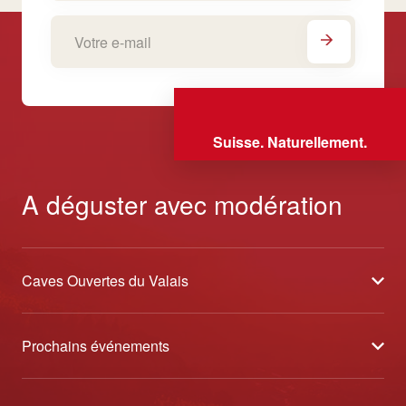
Suisse. Naturellement.
A déguster avec modération
Caves Ouvertes du Valais
À propos
Prochains événements
Partenaires
Tavolata des Vins du Valais
Médias