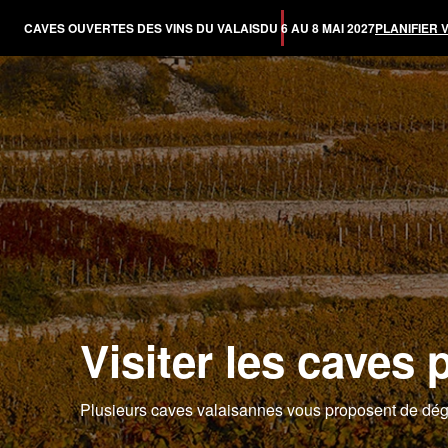
CAVES OUVERTES DES VINS DU VALAIS
DU 6 AU 8 MAI 2027
PLANIFIER 
Visiter les caves 
Plusieurs caves valaisannes vous proposent de dégu