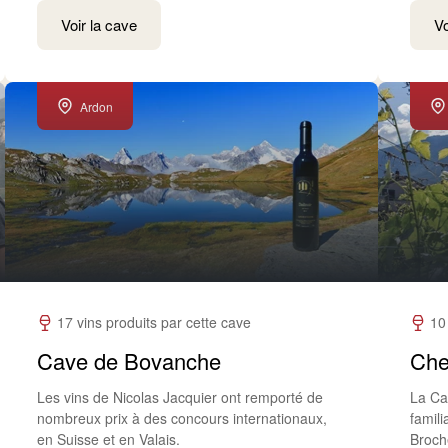
Voir la cave
Vo
Ardon
17 vins produits par cette cave
10
Cave de Bovanche
Che
Les vins de Nicolas Jacquier ont remporté de
La Ca
nombreux prix à des concours internationaux,
famil
en Suisse et en Valais.
Broch