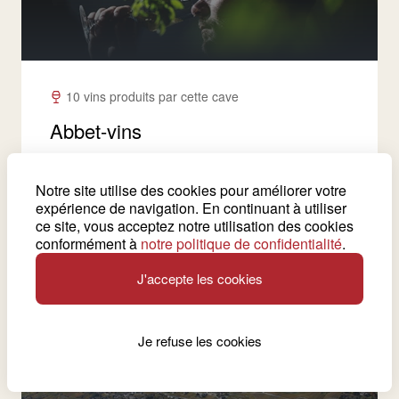
10 vins produits par cette cave
Abbet-vins
Ce vigneron éleveur, secondé par son fils Theo,
propose des vins authentiques, simples ou
Notre site utilise des cookies pour améliorer votre
complexes, d’un terroir où l’homme a sa place.
expérience de navigation. En continuant à utiliser
ce site, vous acceptez notre utilisation des cookies
conformément à
notre politique de confidentialité
.
Voir la cave
J'accepte les cookies
Corin
Je refuse les cookies